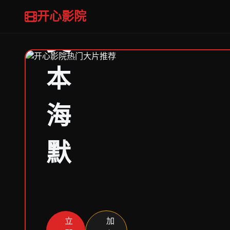
佳
开心影院
奥
本
海
默
讲
述
美
国
立
加