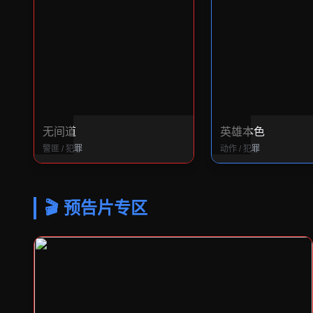
无间道
英雄本色
警匪 / 犯罪
动作 / 犯罪
🎬 预告片专区