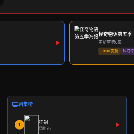
怪奇物语第五季
更新至第6集
10:00 更新
科幻惊
剧集榜
狂飙
1
豆瓣 9.7