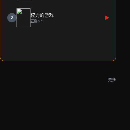
权力的游戏
2
豆瓣 9.5
更多