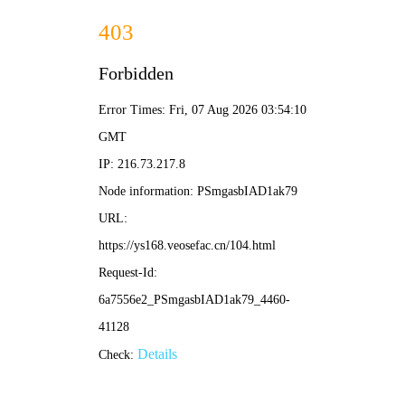
本
开心影院
海
默
讲
述
美
国
立
加
“原
即
入
子
播
收
弹
放
藏
之
父”
罗
伯
特
·